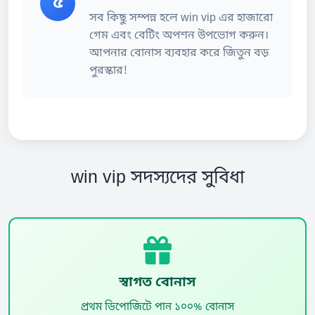
৫
সব কিছু সম্পন্ন হলে win vip এর হাজারো
গেম এবং বেটিং অপশন উপভোগ করুন।
আপনার বোনাস ব্যবহার করে জিতুন বড়
পুরস্কার!
win vip সদস্যদের সুবিধা
স্বাগত বোনাস
প্রথম ডিপোজিটে পান ১০০% বোনাস