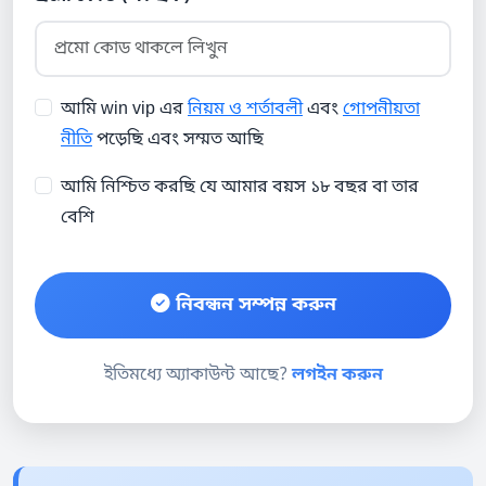
আমি win vip এর
নিয়ম ও শর্তাবলী
এবং
গোপনীয়তা
নীতি
পড়েছি এবং সম্মত আছি
আমি নিশ্চিত করছি যে আমার বয়স ১৮ বছর বা তার
বেশি
নিবন্ধন সম্পন্ন করুন
ইতিমধ্যে অ্যাকাউন্ট আছে?
লগইন করুন