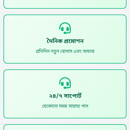
দৈনিক প্রমোশন
প্রতিদিন নতুন বোনাস এবং অফার
২৪/৭ সাপোর্ট
যেকোনো সময় সাহায্য পান