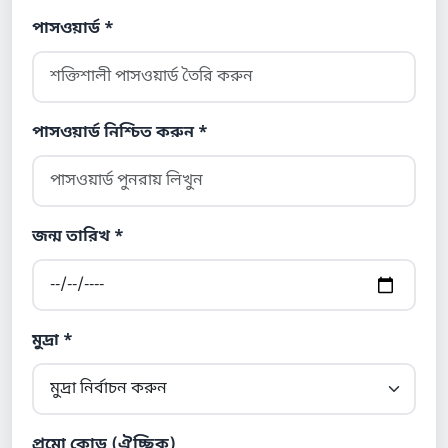
পাসওয়ার্ড *
পাসওয়ার্ড নিশ্চিত করুন *
জন্ম তারিখ *
মুদ্রা *
প্রমো কোড (ঐচ্ছিক)