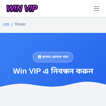
হোম
নিবন্ধন
স্বাগত বোনাস পান
Win VIP এ নিবন্ধন করুন