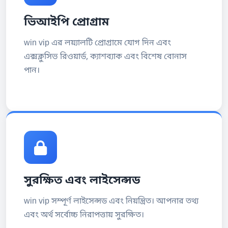
ভিআইপি প্রোগ্রাম
win vip এর লয়্যালটি প্রোগ্রামে যোগ দিন এবং
এক্সক্লুসিভ রিওয়ার্ড, ক্যাশব্যাক এবং বিশেষ বোনাস
পান।
সুরক্ষিত এবং লাইসেন্সড
win vip সম্পূর্ণ লাইসেন্সড এবং নিয়ন্ত্রিত। আপনার তথ্য
এবং অর্থ সর্বোচ্চ নিরাপত্তায় সুরক্ষিত।