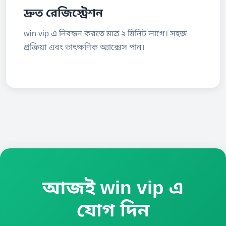
দ্রুত রেজিস্ট্রেশন
win vip এ নিবন্ধন করতে মাত্র ২ মিনিট লাগে। সহজ
প্রক্রিয়া এবং তাৎক্ষণিক অ্যাক্সেস পান।
আজই win vip এ
যোগ দিন