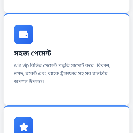
সহজ পেমেন্ট
win vip বিভিন্ন পেমেন্ট পদ্ধতি সাপোর্ট করে। বিকাশ,
নগদ, রকেট এবং ব্যাংক ট্রান্সফার সহ সব জনপ্রিয়
অপশন উপলব্ধ।