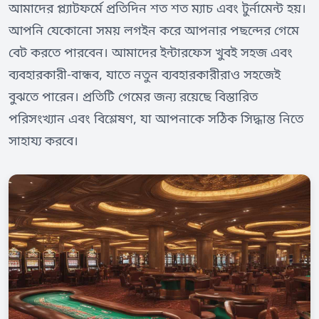
আমাদের প্ল্যাটফর্মে প্রতিদিন শত শত ম্যাচ এবং টুর্নামেন্ট হয়।
আপনি যেকোনো সময় লগইন করে আপনার পছন্দের গেমে
বেট করতে পারবেন। আমাদের ইন্টারফেস খুবই সহজ এবং
ব্যবহারকারী-বান্ধব, যাতে নতুন ব্যবহারকারীরাও সহজেই
বুঝতে পারেন। প্রতিটি গেমের জন্য রয়েছে বিস্তারিত
পরিসংখ্যান এবং বিশ্লেষণ, যা আপনাকে সঠিক সিদ্ধান্ত নিতে
সাহায্য করবে।