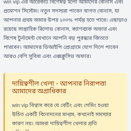
win vip এর আরেকটি বিশেষত্ব হলো আমাদের বোনাস এবং
প্রমোশন সিস্টেম। নতুন সদস্যরা পাবেন স্বাগত বোনাস, যা
আপনার প্রথম জমার উপর ১০০% পর্যন্ত হতে পারে। এছাড়াও
রয়েছে সাপ্তাহিক রিলোড বোনাস, ক্যাশব্যাক অফার এবং
বিশেষ টুর্নামেন্ট যেখানে আপনি বড় পুরস্কার জিততে
পারবেন। আমাদের ভিআইপি প্রোগ্রামে যোগ দিলে পাবেন
আরও বেশি সুবিধা এবং এক্সক্লুসিভ অফার।
দায়িত্বশীল খেলা - আপনার নিরাপত্তা
আমাদের অগ্রাধিকার
win vip বিশ্বাস করে যে বেটিং এবং গেমিং হওয়া
উচিত একটি বিনোদনের মাধ্যম, কখনোই সমস্যার
কারণ নয়। আমরা দায়িত্বশীল খেলার প্রতি