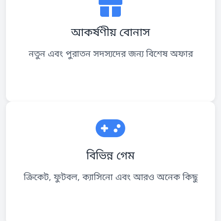
আকর্ষণীয় বোনাস
নতুন এবং পুরাতন সদস্যদের জন্য বিশেষ অফার
বিভিন্ন গেম
ক্রিকেট, ফুটবল, ক্যাসিনো এবং আরও অনেক কিছু