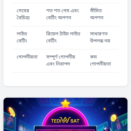
গেমের
শত শত গেম এবং
সীমিত
বৈচিত্র্য
বেটিং অপশন
অপশন
লাইভ
রিয়েল টাইম লাইভ
সাধারণত
বেটিং
বেটিং
উপলব্ধ নয়
গোপনীয়তা
সম্পূর্ণ গোপনীয়
কম
এবং নিরাপদ
গোপনীয়তা