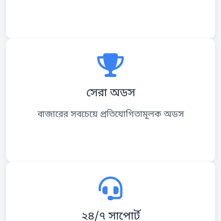
সেরা অডস
বাজারের সবচেয়ে প্রতিযোগিতামূলক অডস
২৪/৭ সাপোর্ট