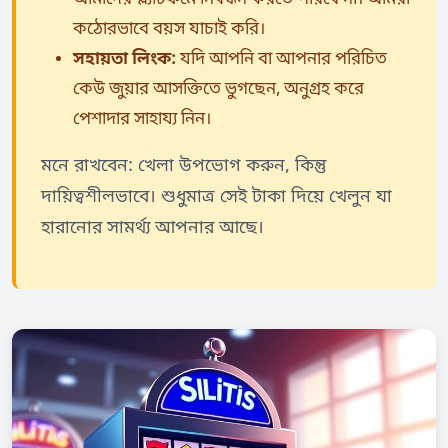
আমাদের প্ল্যাটফর্মে নিবন্ধন করতে পারবে না। আমরা
কঠোরভাবে বয়স যাচাই করি।
সহায়তা লিংক:
যদি আপনি বা আপনার পরিচিত
কেউ জুয়ার আসক্তিতে ভুগছেন, অনুগ্রহ করে
পেশাদার সাহায্য নিন।
মনে রাখবেন: খেলা উপভোগ করুন, কিন্তু
দায়িত্বশীলভাবে। শুধুমাত্র সেই টাকা দিয়ে খেলুন যা
হারানোর সামর্থ্য আপনার আছে।