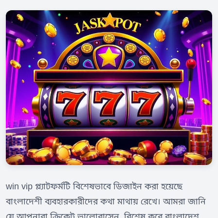
win vip প্ল্যাটফর্মটি বিশেষভাবে ডিজাইন করা হয়েছে
বাংলাদেশী ব্যবহারকারীদের কথা মাথায় রেখে। আমরা জানি
যে আপনারা ক্রিকেট ভালোবাসেন, বিশেষ করে বাংলাদেশ