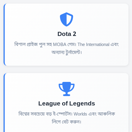
Dota 2
বিশাল প্রাইজ পুল সহ MOBA গেম। The International এবং
অন্যান্য টুর্নামেন্ট।
League of Legends
বিশ্বের সবচেয়ে বড় ই-স্পোর্টস। Worlds এবং আঞ্চলিক
লিগে বেট করুন।