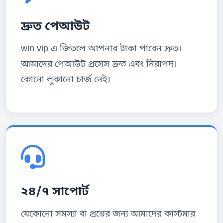
দ্রুত পেআউট
win vip এ জিতলে আপনার টাকা পাবেন দ্রুত।
আমাদের পেআউট প্রসেস দ্রুত এবং নিরাপদ।
কোনো লুকানো চার্জ নেই।
২৪/৭ সাপোর্ট
যেকোনো সমস্যা বা প্রশ্নের জন্য আমাদের কাস্টমার