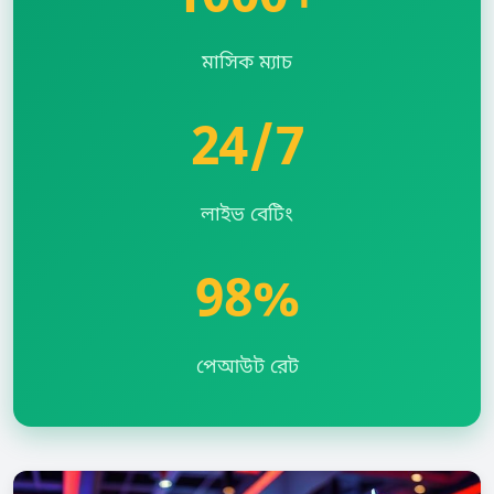
মাসিক ম্যাচ
24/7
লাইভ বেটিং
98%
পেআউট রেট