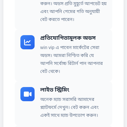
করুন। অডস প্রতি মুহূর্তে আপডেট হয়
এবং আপনি গেমের গতি অনুযায়ী
বেট করতে পারেন।
প্রতিযোগিতামূলক অডস
win vip এ পাবেন মার্কেটের সেরা
অডস। আমরা নিশ্চিত করি যে
আপনি সর্বোচ্চ রিটার্ন পান আপনার
বেট থেকে।
লাইভ স্ট্রিমিং
অনেক ম্যাচ সরাসরি আমাদের
প্ল্যাটফর্মে দেখুন। বেট করুন এবং
একই সাথে ম্যাচ উপভোগ করুন।