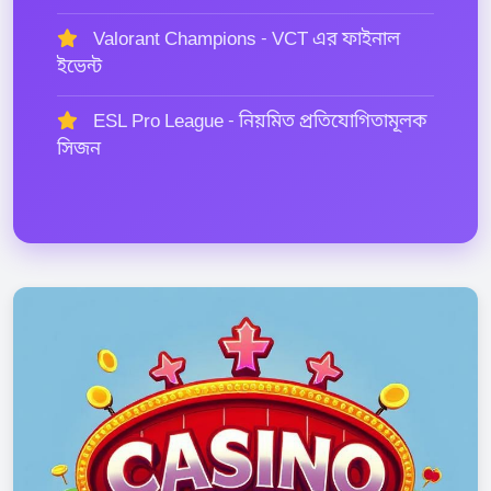
Valorant Champions - VCT এর ফাইনাল
ইভেন্ট
ESL Pro League - নিয়মিত প্রতিযোগিতামূলক
সিজন