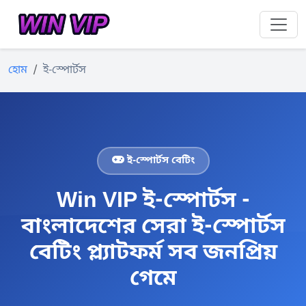
হোম
ই-স্পোর্টস
ই-স্পোর্টস বেটিং
Win VIP ই-স্পোর্টস -
বাংলাদেশের সেরা ই-স্পোর্টস
বেটিং প্ল্যাটফর্ম সব জনপ্রিয়
গেমে