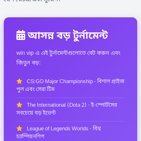
আসন্ন বড় টুর্নামেন্ট
win vip এ এই টুর্নামেন্টগুলোতে বেট করুন এবং
জিতুন বড়:
CS:GO Major Championship - বিশাল প্রাইজ
পুল এবং সেরা টিম
The International (Dota 2) - ই-স্পোর্টসের
সবচেয়ে বড় ইভেন্ট
League of Legends Worlds - বিশ্ব
চ্যাম্পিয়নশিপ