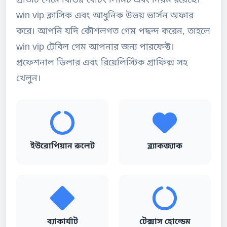
প্রতিটি গেমে বিভিন্ন বেটিং লিমিট এবং নিয়ম রয়েছে।
win vip ক্লাসিক এবং আধুনিক উভয় ভার্সন অফার
করে। আপনি যদি কৌশলগত গেম পছন্দ করেন, তাহলে
win vip টেবিল গেম আপনার জন্য পারফেক্ট।
প্রফেশনাল ডিলার এবং রিয়েলিস্টিক গ্রাফিক্স সহ
খেলুন।
ইউরোপিয়ান রুলেট
ব্ল্যাকজ্যাক
ব্যাকার্যাট
টেক্সাস হোল্ডেম