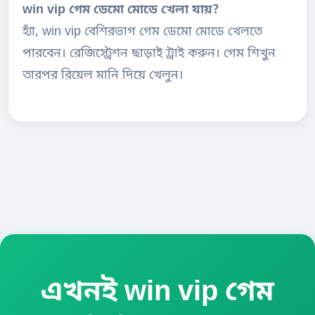
win vip গেম ডেমো মোডে খেলা যায়?
হ্যাঁ, win vip বেশিরভাগ গেম ডেমো মোডে খেলতে
পারবেন। রেজিস্ট্রেশন ছাড়াই ট্রাই করুন। গেম শিখুন
তারপর রিয়েল মানি দিয়ে খেলুন।
এখনই win vip গেম