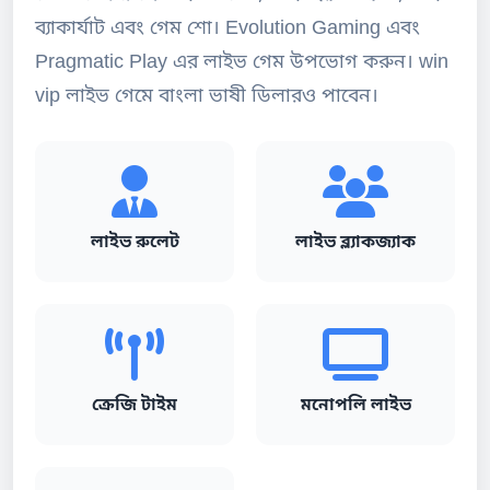
ব্যাকার্যাট এবং গেম শো। Evolution Gaming এবং
Pragmatic Play এর লাইভ গেম উপভোগ করুন। win
vip লাইভ গেমে বাংলা ভাষী ডিলারও পাবেন।
লাইভ রুলেট
লাইভ ব্ল্যাকজ্যাক
ক্রেজি টাইম
মনোপলি লাইভ