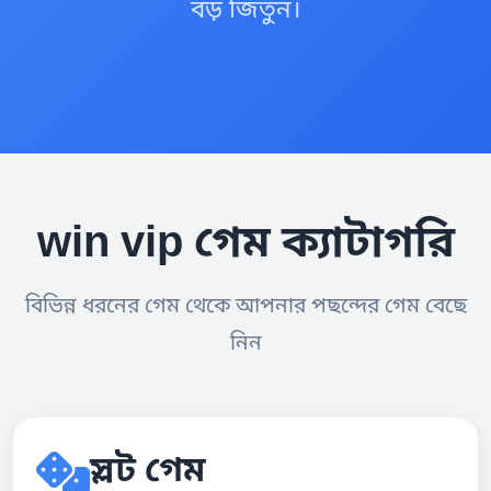
বড় জিতুন।
win vip গেম ক্যাটাগরি
বিভিন্ন ধরনের গেম থেকে আপনার পছন্দের গেম বেছে
নিন
স্লট গেম