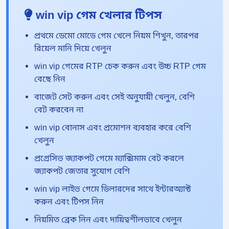
win vip গেম খেলার টিপস
প্রথমে ডেমো মোডে গেম খেলে নিয়ম শিখুন, তারপর
রিয়েল মানি দিয়ে খেলুন
win vip গেমের RTP চেক করুন এবং উচ্চ RTP গেম
বেছে নিন
বাজেট সেট করুন এবং সেই অনুযায়ী খেলুন, বেশি
বেট করবেন না
win vip বোনাস এবং প্রমোশন ব্যবহার করে বেশি
খেলুন
প্রগ্রেসিভ জ্যাকপট গেমে ম্যাক্সিমাম বেট করলে
জ্যাকপট জেতার সুযোগ বেশি
win vip লাইভ গেমে ডিলারদের সাথে ইন্টারঅ্যাক্ট
করুন এবং টিপস নিন
নিয়মিত ব্রেক নিন এবং দায়িত্বশীলভাবে খেলুন