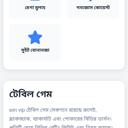
মেগা মুলাহ
গনজোস কোয়েস্ট
সুইট বোনানজা
টেবিল গেম
win vip টেবিল গেম সেকশনে রয়েছে রুলেট,
ব্ল্যাকজ্যাক, ব্যাকার্যাট এবং পোকারের বিভিন্ন ভার্সন।