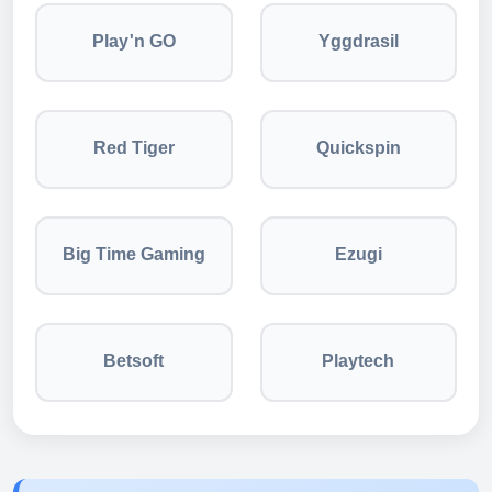
Play'n GO
Yggdrasil
Red Tiger
Quickspin
Big Time Gaming
Ezugi
Betsoft
Playtech