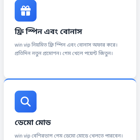
ফ্রি স্পিন এবং বোনাস
win vip নিয়মিত ফ্রি স্পিন এবং বোনাস অফার করে।
প্রতিদিন নতুন প্রমোশন। গেম খেলে পয়েন্ট জিতুন।
ডেমো মোড
win vip বেশিরভাগ গেম ডেমো মোডে খেলতে পারবেন।