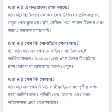
win vip এ কতগুলো গেম আছে?
win vip প্ল্যাটফর্মে ৫০০০+ গেম উপলব্ধ। প্রতি সপ্তাহে
নতুন গেম যুক্ত হয়। স্লট, টেবিল গেম, লাইভ ডিলার এবং
আরও অনেক ক্যাটাগরি।
win vip গেম কি মোবাইলে খেলা যায়?
হ্যাঁ, win vip সব গেম মোবাইল এবং ট্যাবলেটে
অপ্টিমাইজড। Android এবং iOS উভয় ডিভাইসে
চলে। অ্যাপ বা ব্রাউজার থেকে খেলুন।
win vip গেম কি ফেয়ার?
win vip সব গেম RNG সার্টিফাইড এবং তৃতীয় পক্ষ
দ্বারা অডিট করা। প্রতিটি গেম ফেয়ার এবং স্বচ্ছ।
লাইসেন্সড এবং রেগুলেটেড।