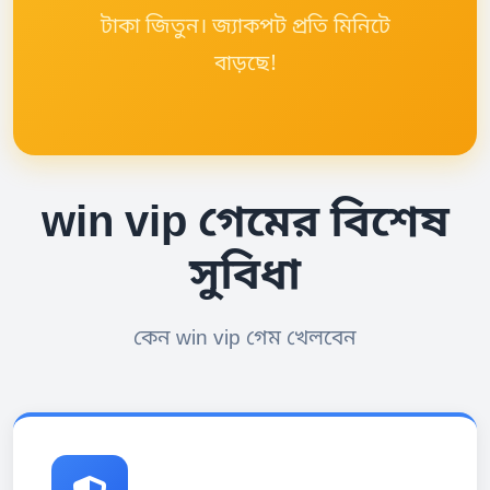
টাকা জিতুন। জ্যাকপট প্রতি মিনিটে
বাড়ছে!
win vip গেমের বিশেষ
সুবিধা
কেন win vip গেম খেলবেন