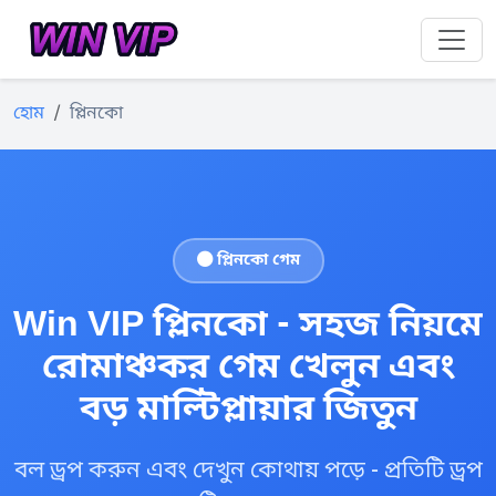
হোম
প্লিনকো
প্লিনকো গেম
Win VIP প্লিনকো - সহজ নিয়মে
রোমাঞ্চকর গেম খেলুন এবং
বড় মাল্টিপ্লায়ার জিতুন
বল ড্রপ করুন এবং দেখুন কোথায় পড়ে - প্রতিটি ড্রপ