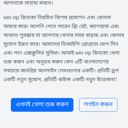
আপনাকে সাহায্য করতে।
win vip প্লিনকো নিয়মিত বিশেষ প্রমোশন এবং বোনাস
অফার করে। আপনি পেতে পারেন ফ্রি বেট, ক্যাশব্যাক এবং
অন্যান্য পুরস্কার যা আপনার খেলার সময় বাড়ায় এবং জেতার
সুযোগ উন্নত করে। আমাদের ভিআইপি প্রোগ্রামে যোগ দিন
এবং পান এক্সক্লুসিভ সুবিধা। আজই win vip প্লিনকো খেলা
শুরু করুন এবং অনুভব করুন কেন এটি বাংলাদেশের
সবচেয়ে জনপ্রিয় অনলাইন গেমগুলোর একটি। প্রতিটি ড্রপ
একটি নতুন সুযোগ, প্রতিটি বাউন্স একটি নতুন উত্তেজনা!
এখনই খেলা শুরু করুন
লগইন করুন