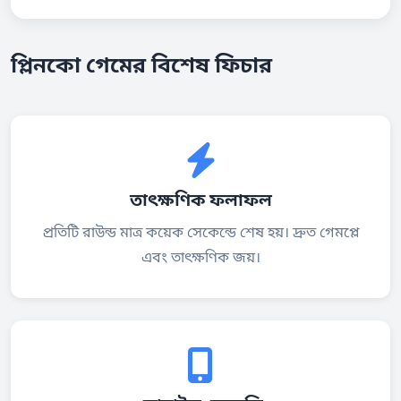
প্লিনকো গেমের বিশেষ ফিচার
তাৎক্ষণিক ফলাফল
প্রতিটি রাউন্ড মাত্র কয়েক সেকেন্ডে শেষ হয়। দ্রুত গেমপ্লে
এবং তাৎক্ষণিক জয়।