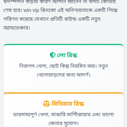
হৃদস্পন্দন বাড়ায় কারণ আপনি জানেন না বলটি কোথায়
শেষ হবে। win vip প্লিনকো এই অনিশ্চয়তাকে একটি শিল্পে
পরিণত করেছে যেখানে প্রতিটি রাউন্ড একটি নতুন
অ্যাডভেঞ্চার।
লো রিস্ক
নিরাপদ খেলা, ছোট কিন্তু নিয়মিত জয়। নতুন
খেলোয়াড়দের জন্য আদর্শ।
মিডিয়াম রিস্ক
ভারসাম্যপূর্ণ খেলা, মাঝারি মাল্টিপ্লায়ার এবং ভালো
জেতার সুযোগ।