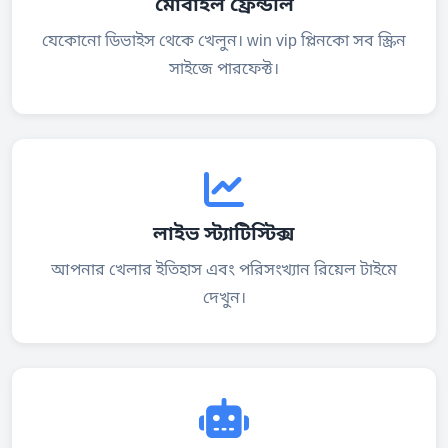
মোবাইল ফ্রেন্ডলি
যেকোনো ডিভাইস থেকে খেলুন। win vip প্লিনকো সব স্ক্রিন
সাইজে পারফেক্ট।
লাইভ স্ট্যাটিস্টিক্স
আপনার খেলার ইতিহাস এবং পরিসংখ্যান রিয়েল টাইমে
দেখুন।