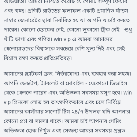
অভিজ্ঞতা। আমরা নিশ্চিত করেছি যে গেমটি সম্পূর্ণ ফেয়ার
এবং স্বচ্ছ। প্রতিটি রাউন্ডের ফলাফল একটি প্রমাণিত র্যান্ডম
নাম্বার জেনারেটর দ্বারা নির্ধারিত হয় যা আপনি যাচাই করতে
পারেন। কোনো হেরফের নেই, কোনো লুকানো ট্রিক নেই - শুধু
খাঁটি ভাগ্য এবং গণিত। win vip এ আমরা আমাদের
খেলোয়াড়দের বিশ্বাসকে সবচেয়ে বেশি মূল্য দিই এবং সেই
বিশ্বাস রক্ষা করতে প্রতিশ্রুতিবদ্ধ।
আমাদের প্ল্যাটফর্ম দ্রুত, নির্ভরযোগ্য এবং ব্যবহার করা সহজ।
আপনি ডেস্কটপ, ট্যাবলেট বা মোবাইল - যেকোনো ডিভাইস
থেকে খেলতে পারেন এবং অভিজ্ঞতা সবসময় মসৃণ হবে। win
vip প্লিনকো লোড হয় তাৎক্ষণিকভাবে এবং চলে নির্বিঘ্নে।
আমাদের কাস্টমার সাপোর্ট টিম ২৪/৭ উপলব্ধ যদি আপনার
কোনো প্রশ্ন বা সমস্যা থাকে। আমরা চাই আপনার গেমিং
অভিজ্ঞতা হোক নিখুঁত এবং সেজন্য আমরা সবসময় প্রস্তুত