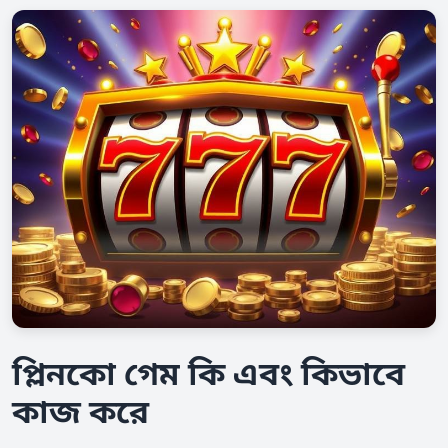
প্লিনকো গেম কি এবং কিভাবে
কাজ করে